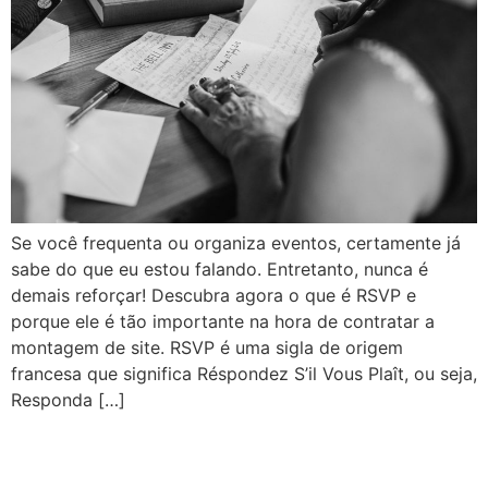
Se você frequenta ou organiza eventos, certamente já
sabe do que eu estou falando. Entretanto, nunca é
demais reforçar! Descubra agora o que é RSVP e
porque ele é tão importante na hora de contratar a
montagem de site. RSVP é uma sigla de origem
francesa que significa Réspondez S’il Vous Plaît, ou seja,
Responda […]
zbet
starzbet güncel giriş
starzbet giriş
starzbet
starzbet gü