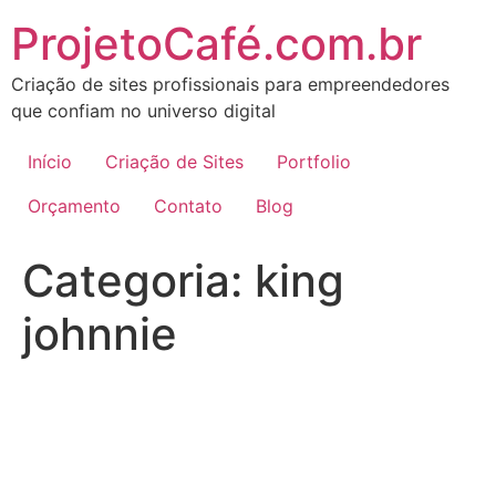
Ir
ProjetoCafé.com.br
para
o
Criação de sites profissionais para empreendedores
conteúdo
que confiam no universo digital
Início
Criação de Sites
Portfolio
Orçamento
Contato
Blog
Categoria:
king
johnnie
rzbet
starzbet güncel giriş
starzbet giriş
starzbet
starzbet 